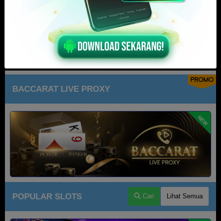
PROMO
BACCARAT LIVE PROXY
NEW
POPULAR SLOTS
Cari
Lihat Semua