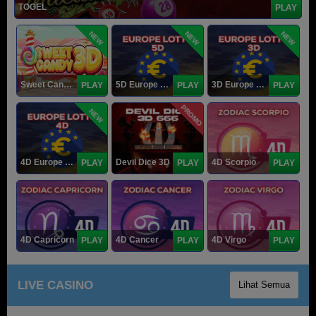
TOGEL
PLAY
NEW
NEW
NEW
Sweet Candy 3D
5D Europe Lotto
3D Europe Lotto
PLAY
PLAY
PLAY
PROMO
NEW
4D Europe Lotto
Devil Dice 3D
4D Scorpio
PLAY
PLAY
PLAY
4D Capricorn
4D Cancer
4D Virgo
PLAY
PLAY
PLAY
LIVE CASINO
Lihat Semua