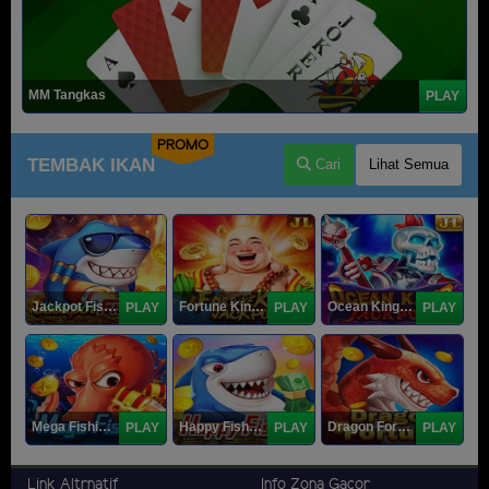
MM Tangkas
PLAY
PROMO
TEMBAK IKAN
Cari
Lihat Semua
Jackpot Fishing Jili
Fortune King Jackpot
Ocean King Jackpot
PLAY
PLAY
PLAY
Mega Fishing Jili
Happy Fishing Jili
Dragon Fortune Jili
PLAY
PLAY
PLAY
Link Altrnatif
Info Zona Gacor