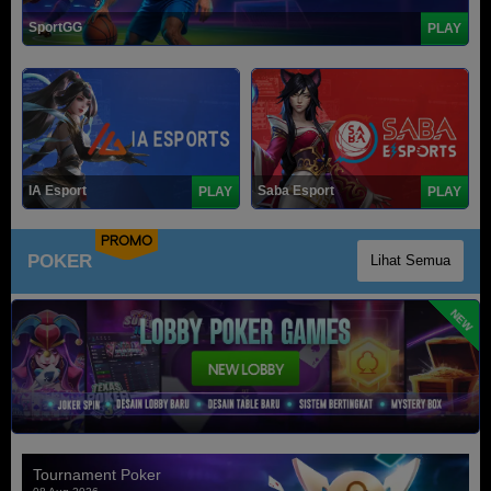
SportGG
PLAY
IA Esport
Saba Esport
PLAY
PLAY
PROMO
POKER
Lihat Semua
NEW
Tournament Poker