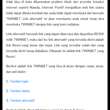
tidak bisa di buka dikarenakan problem block dari provider koneksi
internet seperti Nawala, Internet Positif menjadikan web link utama
tidak dapat dibuka kembali dan anda tidak dapat membuka dan bermain
7WINBET. Link alternatif ini akan membantu anda untuk tetap bisa
membuka 7WINBET dengan link yang kami sediakan.
Link alternatif haruslah link yang dapat dipercaya dan dipastikan RESMI
milik 7WINBET, maka dari itu link alternatif yang tersedia disini adalah
link Resmi yang benar dan tepat. Link yang tersebar selain dari yang
tersedia disini harap diabaikan. Dibawah ini adalah link 7WINBET yang
Resmi :
Berikut adalah link 7WINBET yang bisa di akses dengan cepat, aman,
dan anti blokir :
1.
7winbet login
2.
7winbet daftar
3.
7winbet alternatif