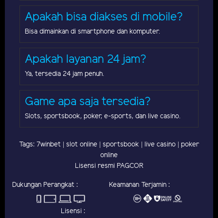
Apakah bisa diakses di mobile?
Bisa dimainkan di smartphone dan komputer.
Apakah layanan 24 jam?
Ya, tersedia 24 jam penuh.
Game apa saja tersedia?
Slots, sportsbook, poker, e-sports, dan live casino.
Tags: 7winbet | slot online | sportsbook | live casino | poker
online
Lisensi resmi PAGCOR
Dukungan Perangkat :
Keamanan Terjamin :
Lisensi :