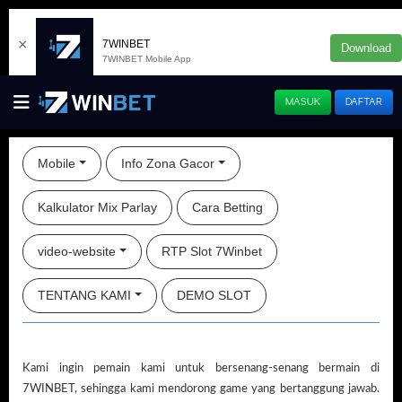
×
7WINBET
Download
7WINBET Mobile App
MASUK
DAFTAR
Mobile
Info Zona Gacor
Kalkulator Mix Parlay
Cara Betting
video-website
RTP Slot 7Winbet
TENTANG KAMI
DEMO SLOT
Kami ingin pemain kami untuk bersenang-senang bermain di
7WINBET, sehingga kami mendorong game yang bertanggung jawab.