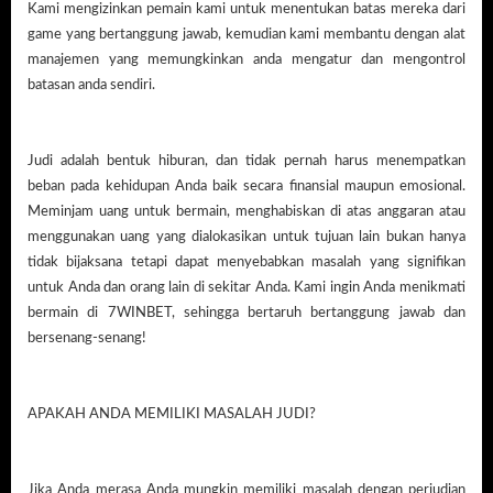
Kami mengizinkan pemain kami untuk menentukan batas mereka dari
game yang bertanggung jawab, kemudian kami membantu dengan alat
manajemen yang memungkinkan anda mengatur dan mengontrol
batasan anda sendiri.
Judi adalah bentuk hiburan, dan tidak pernah harus menempatkan
beban pada kehidupan Anda baik secara finansial maupun emosional.
Meminjam uang untuk bermain, menghabiskan di atas anggaran atau
menggunakan uang yang dialokasikan untuk tujuan lain bukan hanya
tidak bijaksana tetapi dapat menyebabkan masalah yang signifikan
untuk Anda dan orang lain di sekitar Anda. Kami ingin Anda menikmati
bermain di 7WINBET, sehingga bertaruh bertanggung jawab dan
bersenang-senang!
APAKAH ANDA MEMILIKI MASALAH JUDI?
Jika Anda merasa Anda mungkin memiliki masalah dengan perjudian