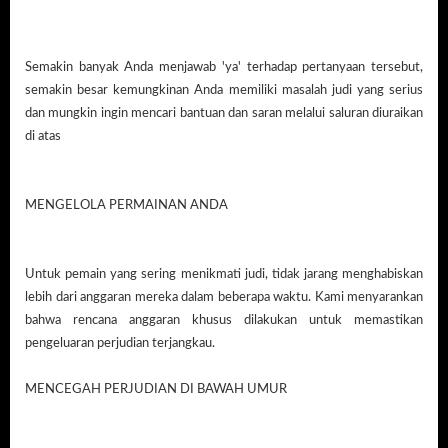
Semakin banyak Anda menjawab 'ya' terhadap pertanyaan tersebut,
semakin besar kemungkinan Anda memiliki masalah judi yang serius
dan mungkin ingin mencari bantuan dan saran melalui saluran diuraikan
di atas
MENGELOLA PERMAINAN ANDA
Untuk pemain yang sering menikmati judi, tidak jarang menghabiskan
lebih dari anggaran mereka dalam beberapa waktu. Kami menyarankan
bahwa rencana anggaran khusus dilakukan untuk memastikan
pengeluaran perjudian terjangkau.
MENCEGAH PERJUDIAN DI BAWAH UMUR