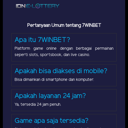
Pertanyaan Umum tentang 7WINBET
Apa itu 7WINBET?
Platform game online dengan berbagai permainan
seperti slots, sportsbook, dan live casino.
Apakah bisa diakses di mobile?
Bisa dimainkan di smartphone dan komputer.
Apakah layanan 24 jam?
Ya, tersedia 24 jam penuh.
Game apa saja tersedia?