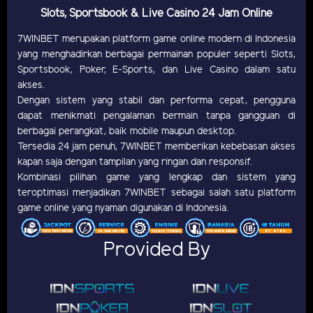
Slots, Sportsbook & Live Casino 24 Jam Online
7WINBET merupakan platform game online modern di Indonesia
yang menghadirkan berbagai permainan populer seperti Slots,
Sportsbook, Poker, E-Sports, dan Live Casino dalam satu
akses.
Dengan sistem yang stabil dan performa cepat, pengguna
dapat menikmati pengalaman bermain tanpa gangguan di
berbagai perangkat, baik mobile maupun desktop.
Tersedia 24 jam penuh, 7WINBET memberikan kebebasan akses
kapan saja dengan tampilan yang ringan dan responsif.
Kombinasi pilihan game yang lengkap dan sistem yang
teroptimasi menjadikan 7WINBET sebagai salah satu platform
game online yang nyaman digunakan di Indonesia.
Provided By