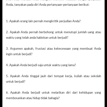
Anda, tanyakan pada diri Anda pertanyaan-pertanyaan berikut:
1. Apakah orang lain pernah mengkritik perjudian Anda?
2. Apakah Anda pernah berbohong untuk menutupi jumlah uang atau
waktu yang telah anda habiskan untuk berjudi?
3. Argumen apakah, frustasi atau kekecewaan yang membuat Anda
ingin untuk berjudi?
4. Apakah Anda berjudi saja untuk waktu yang lama?
5. Apakah Anda tinggal jauh dari tempat kerja, kuliah atau sekolah
untuk berjudi?
6. Apakah Anda berjudi untuk melarikan diri dari kehidupan yang
membosankan atau hidup tidak bahagia?