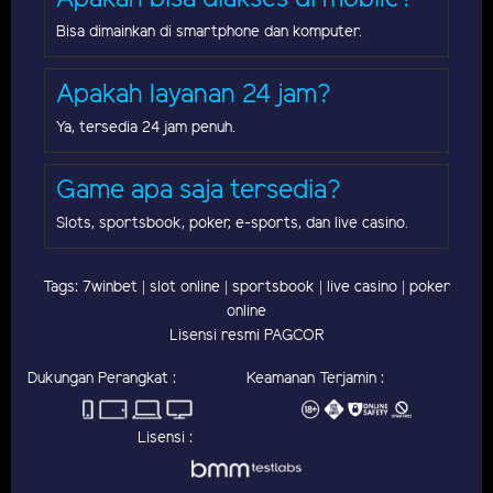
Bisa dimainkan di smartphone dan komputer.
Apakah layanan 24 jam?
Ya, tersedia 24 jam penuh.
Game apa saja tersedia?
Slots, sportsbook, poker, e-sports, dan live casino.
Tags: 7winbet | slot online | sportsbook | live casino | poker
online
Lisensi resmi PAGCOR
Dukungan Perangkat :
Keamanan Terjamin :
Lisensi :