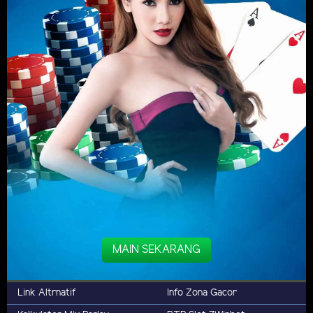
MAIN SEKARANG
Link Altrnatif
Info Zona Gacor