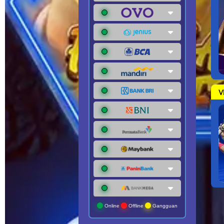
V
Online
Offline
Gangguan