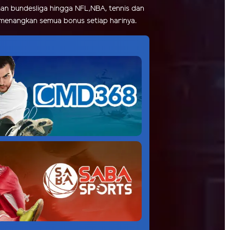
rman bundesliga hingga NFL,NBA, tennis dan
 menangkan semua bonus setiap harinya.