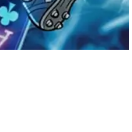
ENTANG KAMI
DEMO SLOT