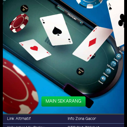
MAIN SEKARANG
Link Altrnatif
Info Zona Gacor