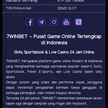
Kalkulator Mix Parlay
RTP Slot 7Winbet
TENTANG KAMI
DEMO SLOT
7WINBET – Pusat Game Online Terlengkap
di Indonesia
Slots, Sportsbook & Live Casino 24 Jam Online
7WINBET merupakan platform game online modern di Indonesia
yang menghadirkan berbagai permainan populer seperti Slots,
Sportsbook, Poker, E-Sports, dan Live Casino dalam satu
akses.
Dengan sistem yang stabil dan performa cepat, pengguna
dapat menikmati pengalaman bermain tanpa gangguan di
berbagai perangkat, baik mobile maupun desktop.
Tersedia 24 jam penuh, 7WINBET memberikan kebebasan akses
kapan saja dengan tampilan yang ringan dan responsif.