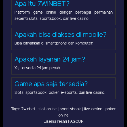
Apa itu 7WINBET?
Platform game online dengan berbagai permainan
seperti slots, sportsbook, dan live casino.
Apakah bisa diakses di mobile?
Bisa dimainkan di smartphone dan komputer.
Apakah layanan 24 jam?
Ya, tersedia 24 jam penuh.
Game apa saja tersedia?
Slots, sportsbook, poker, e-sports, dan live casino.
Tags: 7winbet | slot online | sportsbook | live casino | poker
online
Lisensi resmi PAGCOR