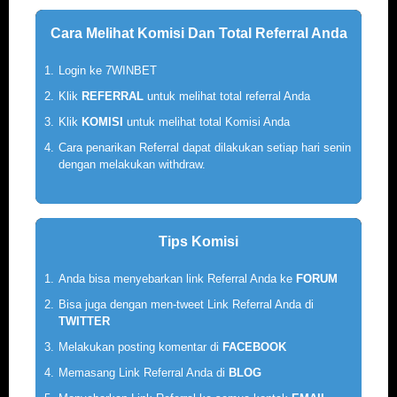
Cara Melihat Komisi Dan Total Referral Anda
1.
Login ke 7WINBET
2.
Klik
REFERRAL
untuk melihat total referral Anda
3.
Klik
KOMISI
untuk melihat total Komisi Anda
4.
Cara penarikan Referral dapat dilakukan setiap hari senin
dengan melakukan withdraw.
Tips Komisi
1.
Anda bisa menyebarkan link Referral Anda ke
FORUM
2.
Bisa juga dengan men-tweet Link Referral Anda di
TWITTER
3.
Melakukan posting komentar di
FACEBOOK
4.
Memasang Link Referral Anda di
BLOG