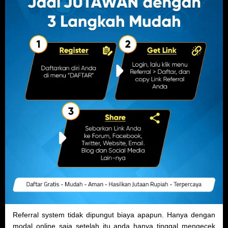
Referral system tidak dipungut biaya apapun. Hanya dengan
modal online saja setelah itu anda hanya tinggal mengecek